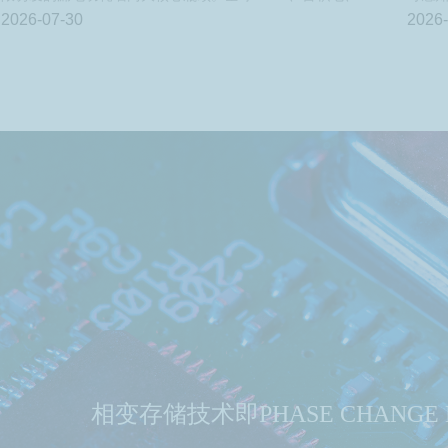
IBM、华为、英特尔等头部机构已形成高度统一的中长期技术
目标
2026-07-30
2026-
发展路线。本文以2026—2045年为时间维度，将未来二十年半
字化
导体产业革新划分为短期增量落地、中期硅基范式革命、长期
底层物理重构三大递进阶段，系统梳理相变存储、存内计算、
共封装光学、超宽禁带半导体、垂直堆叠晶体管、单片三维集
成、二维原子半导体、硫系功能材料等核心技术赛道。通过辨
析PCM、RRAM、FeRAM、MRAM四类新型存储器件的差异化
物理特性与应用边界，对比中美后摩尔时代差异化技术发展路
线，完整推演算力、存储、功率、逻辑芯片全产业链重构节奏
与商业化落地时序，明确各赛道中长期产业主线与竞争格局，
可为半导体技术研发、产业投资、政策制定提供体系化参考。
相变存储技术即PHASE CHANGE