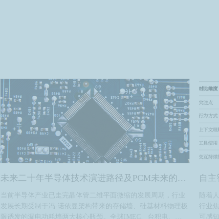
未来二十年半导体技术演进路径及PCM未来的巨
自主
当前半导体产业已走完晶体管二维平面微缩的发展周期，行业
随着人
大作用
用
发展长期受制于冯·诺依曼架构带来的存储墙、硅基材料物理极
行业焦
限诱发的漏电功耗墙两大核心瓶颈。全球IMEC、台积电、
可感